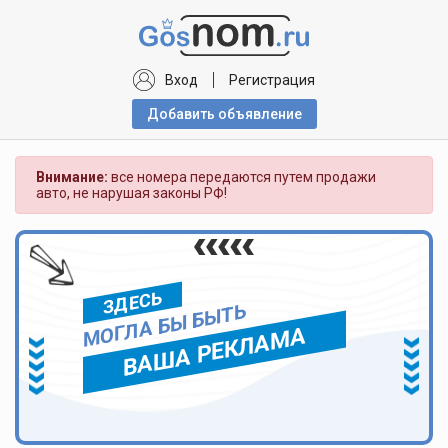
Вход
Регистрация
Добавить объявлениe
Внимание:
все номера передаются путем продажи
авто, не нарушая законы РФ!
ЗДЕСЬ
МОГЛА БЫ БЫТЬ
ВАША РЕКЛАМА