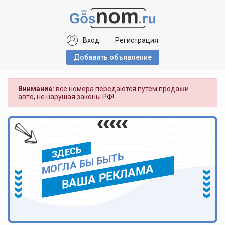
Вход
Регистрация
Добавить объявлениe
Внимание:
все номера передаются путем продажи
авто, не нарушая законы РФ!
ЗДЕСЬ
МОГЛА БЫ БЫТЬ
ВАША РЕКЛАМА