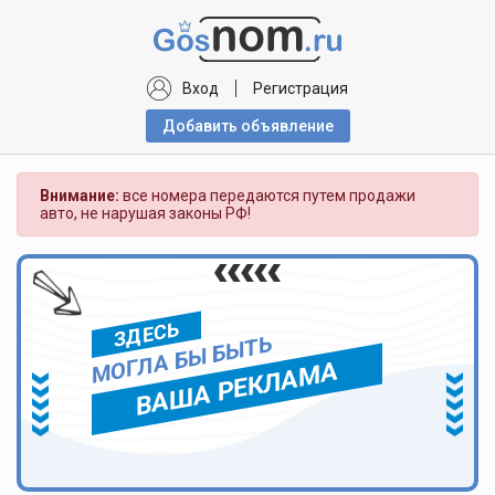
Вход
Регистрация
Добавить объявлениe
Внимание:
все номера передаются путем продажи
авто, не нарушая законы РФ!
ЗДЕСЬ
МОГЛА БЫ БЫТЬ
ВАША РЕКЛАМА