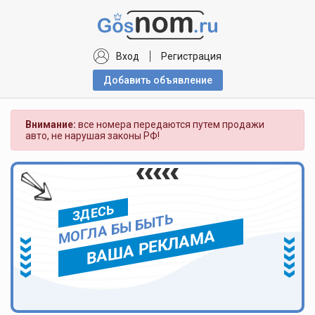
Вход
Регистрация
Добавить объявлениe
Внимание:
все номера передаются путем продажи
авто, не нарушая законы РФ!
ЗДЕСЬ
МОГЛА БЫ БЫТЬ
ВАША РЕКЛАМА