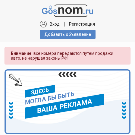
Вход
Регистрация
Добавить объявлениe
Внимание:
все номера передаются путем продажи
авто, не нарушая законы РФ!
ЗДЕСЬ
МОГЛА БЫ БЫТЬ
ВАША РЕКЛАМА