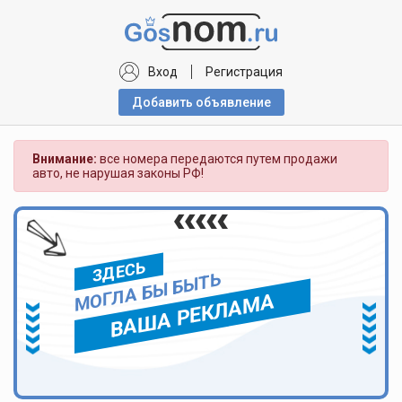
Вход
Регистрация
Добавить объявлениe
Внимание:
все номера передаются путем продажи
авто, не нарушая законы РФ!
ЗДЕСЬ
МОГЛА БЫ БЫТЬ
ВАША РЕКЛАМА