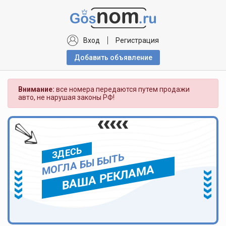
Вход
Регистрация
Добавить объявлениe
Внимание:
все номера передаются путем продажи
авто, не нарушая законы РФ!
ЗДЕСЬ
МОГЛА БЫ БЫТЬ
ВАША РЕКЛАМА