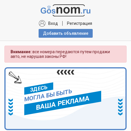
Вход
Регистрация
Добавить объявлениe
Внимание:
все номера передаются путем продажи
авто, не нарушая законы РФ!
ЗДЕСЬ
МОГЛА БЫ БЫТЬ
ВАША РЕКЛАМА