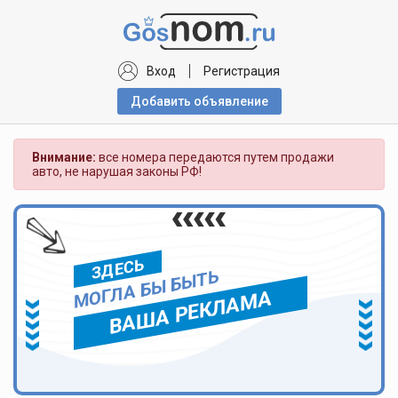
Вход
Регистрация
Добавить объявлениe
Внимание:
все номера передаются путем продажи
авто, не нарушая законы РФ!
ЗДЕСЬ
МОГЛА БЫ БЫТЬ
ВАША РЕКЛАМА