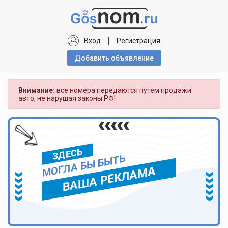
Вход
Регистрация
Добавить объявлениe
Внимание:
все номера передаются путем продажи
авто, не нарушая законы РФ!
ЗДЕСЬ
МОГЛА БЫ БЫТЬ
ВАША РЕКЛАМА