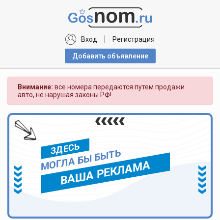
Вход
Регистрация
Добавить объявлениe
Внимание:
все номера передаются путем продажи
авто, не нарушая законы РФ!
ЗДЕСЬ
МОГЛА БЫ БЫТЬ
ВАША РЕКЛАМА