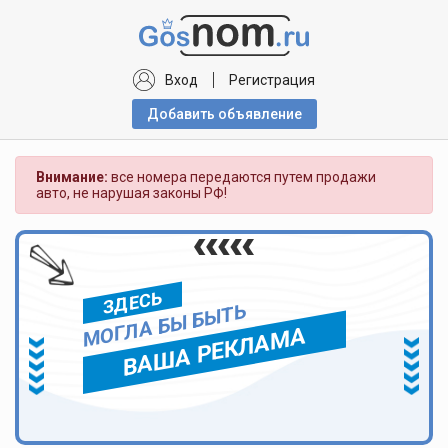
Вход
Регистрация
Добавить объявлениe
Внимание:
все номера передаются путем продажи
авто, не нарушая законы РФ!
ЗДЕСЬ
МОГЛА БЫ БЫТЬ
ВАША РЕКЛАМА